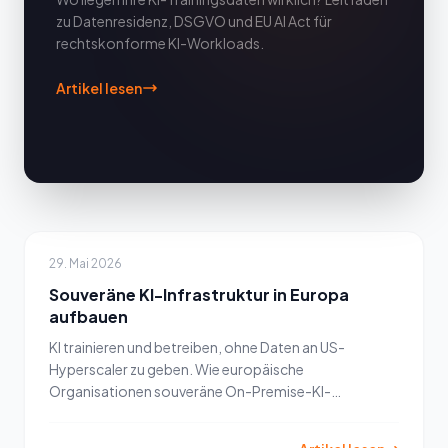
zu Datenresidenz, DSGVO und EU AI Act für
rechtskonforme KI-Workloads.
Artikel lesen
29. Mai 2026
Souveräne KI-Infrastruktur in Europa
aufbauen
KI trainieren und betreiben, ohne Daten an US-
Hyperscaler zu geben. Wie europäische
Organisationen souveräne On-Premise-KI-
Infrastruktur aufbauen.