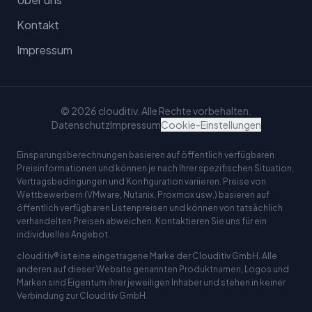
Kontakt
Impressum
© 2026 clouditiv. Alle Rechte vorbehalten.
Datenschutz
Impressum
Cookie-Einstellungen
Einsparungsberechnungen basieren auf öffentlich verfügbaren
Preisinformationen und können je nach Ihrer spezifischen Situation,
Vertragsbedingungen und Konfiguration variieren. Preise von
Wettbewerbern (VMware, Nutanix, Proxmox usw.) basieren auf
öffentlich verfügbaren Listenpreisen und können von tatsächlich
verhandelten Preisen abweichen. Kontaktieren Sie uns für ein
individuelles Angebot.
clouditiv® ist eine eingetragene Marke der Clouditiv GmbH. Alle
anderen auf dieser Website genannten Produktnamen, Logos und
Marken sind Eigentum ihrer jeweiligen Inhaber und stehen in keiner
Verbindung zur Clouditiv GmbH.