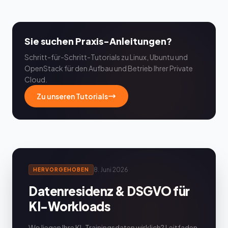
Sie suchen Praxis-Anleitungen?
Schritt-für-Schritt-Tutorials zu Linux, Ubuntu und
OpenStack für den Aufbau und Betrieb Ihrer Private
Cloud.
Zu unseren Tutorials
8. Juni 2026
HERVORGEHOBEN
Datenresidenz & DSGVO für
KI-Workloads
Wo liegen Ihre KI-Trainingsdaten wirklich? Leitfaden