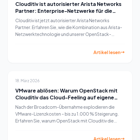
Clouditiv ist autorisierter Arista Networks
Partner: Enterprise-Netzwerke für die
Cloud-Ära
Clouditiv ist jetzt autorisierter Arista Networks
Partner. Erfahren Sie, wie die Kombination aus Arista-
Netzwerktechnologie und unserer OpenStack-
Plattform eine End-to-End-Lösung für moderne
Rechenzentren schafft.
Artikel lesen
18. März 2026
VMware ablösen: Warum OpenStack mit
Clouditiv das Cloud-Feeling auf eigene
Hardware bringt
Nach der Broadcom-Übernahme explodieren die
VMware-Lizenzkosten – bis zu 1.000 % Steigerung.
Erfahren Sie, warum OpenStack mit Clouditiv die
souveräne, kosteneffiziente Alternative für Ihre On-
Premise-Infrastruktur ist.
Artikel lesen