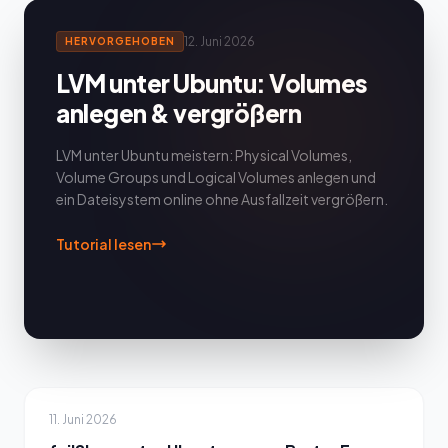
12. Juni 2026
HERVORGEHOBEN
LVM unter Ubuntu: Volumes
anlegen & vergrößern
LVM unter Ubuntu meistern: Physical Volumes,
Volume Groups und Logical Volumes anlegen und
ein Dateisystem online ohne Ausfallzeit vergrößern.
Tutorial lesen
11. Juni 2026