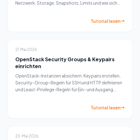
Netzwerk, Storage, Snapshots, Limits und wie sich
LXC von Docker unterscheidet.
Tutorial lesen
21. Mai 2026
OpenStack Security Groups & Keypairs
einrichten
OpenStack-Instanzen absichern: Keypairs erstellen,
Security-Group-Regeln für SSH und HTTP definieren
und Least-Privilege-Regeln für Ein- und Ausgang
anwenden.
Tutorial lesen
20. Mai 2026