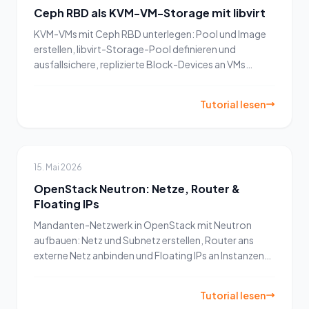
Ceph RBD als KVM-VM-Storage mit libvirt
KVM-VMs mit Ceph RBD unterlegen: Pool und Image
erstellen, libvirt-Storage-Pool definieren und
ausfallsichere, replizierte Block-Devices an VMs
anhängen.
Tutorial lesen
15. Mai 2026
OpenStack Neutron: Netze, Router &
Floating IPs
Mandanten-Netzwerk in OpenStack mit Neutron
aufbauen: Netz und Subnetz erstellen, Router ans
externe Netz anbinden und Floating IPs an Instanzen
vergeben.
Tutorial lesen