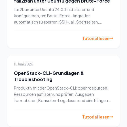
fail2ban unter Ubuntu gegen Brute-Force
fail2ban unter Ubuntu 24.04 installieren und
konfigurieren, um Brute-Force-Angreifer
automatisch zu sperren: SSH-Jail, Sperrzeiten,
Eskalation und eigene IP sicher whitelisten.
Tutorial lesen
11. Juni 2026
OpenStack-CLI-Grundlagen &
Troubleshooting
Produktiv mit der OpenStack-CLI: openrc sourcen,
Ressourcen auflisten und prüfen, Ausgaben
formatieren, Konsolen-Logs lesen und eine hängende
Instanz debuggen.
Tutorial lesen