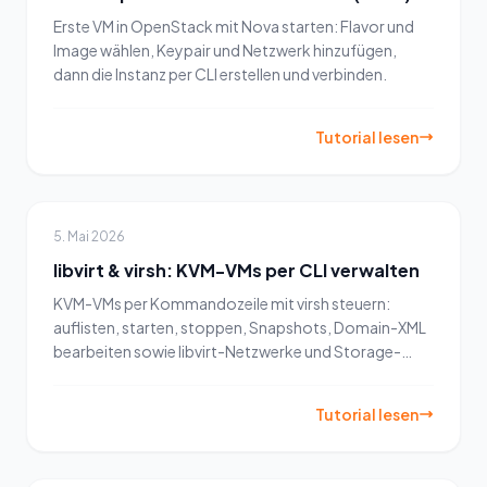
Erste VM in OpenStack mit Nova starten: Flavor und
Image wählen, Keypair und Netzwerk hinzufügen,
dann die Instanz per CLI erstellen und verbinden.
Tutorial lesen
5. Mai 2026
libvirt & virsh: KVM-VMs per CLI verwalten
KVM-VMs per Kommandozeile mit virsh steuern:
auflisten, starten, stoppen, Snapshots, Domain-XML
bearbeiten sowie libvirt-Netzwerke und Storage-
Pools verwalten.
Tutorial lesen