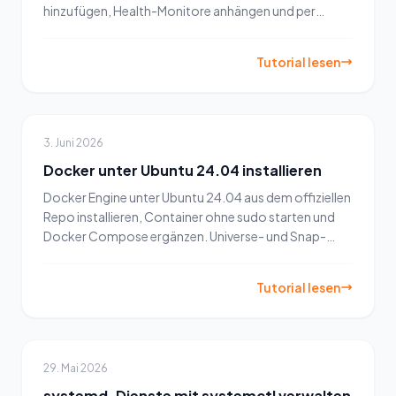
hinzufügen, Health-Monitore anhängen und per
Floating IP veröffentlichen.
Tutorial lesen
3. Juni 2026
Docker unter Ubuntu 24.04 installieren
Docker Engine unter Ubuntu 24.04 aus dem offiziellen
Repo installieren, Container ohne sudo starten und
Docker Compose ergänzen. Universe- und Snap-
Fallen vermeiden.
Tutorial lesen
29. Mai 2026
systemd-Dienste mit systemctl verwalten