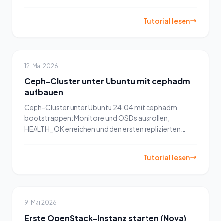
systemd-Timer besser passt.
Tutorial lesen
12. Mai 2026
Ceph-Cluster unter Ubuntu mit cephadm
aufbauen
Ceph-Cluster unter Ubuntu 24.04 mit cephadm
bootstrappen: Monitore und OSDs ausrollen,
HEALTH_OK erreichen und den ersten replizierten
Storage-Pool anlegen.
Tutorial lesen
9. Mai 2026
Erste OpenStack-Instanz starten (Nova)