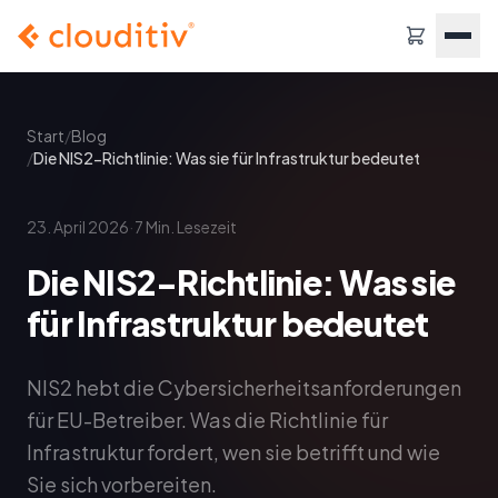
Start
/
Blog
/
Die NIS2-Richtlinie: Was sie für Infrastruktur bedeutet
·
23. April 2026
7
Min. Lesezeit
Die NIS2-Richtlinie: Was sie
für Infrastruktur bedeutet
NIS2 hebt die Cybersicherheitsanforderungen
für EU-Betreiber. Was die Richtlinie für
Infrastruktur fordert, wen sie betrifft und wie
Sie sich vorbereiten.