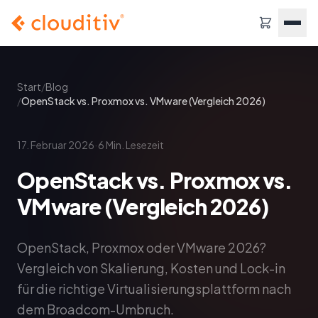
Start
/
Blog
/
OpenStack vs. Proxmox vs. VMware (Vergleich 2026)
·
17. Februar 2026
6
Min. Lesezeit
OpenStack vs. Proxmox vs.
VMware (Vergleich 2026)
OpenStack, Proxmox oder VMware 2026?
Vergleich von Skalierung, Kosten und Lock-in
für die richtige Virtualisierungsplattform nach
dem Broadcom-Umbruch.