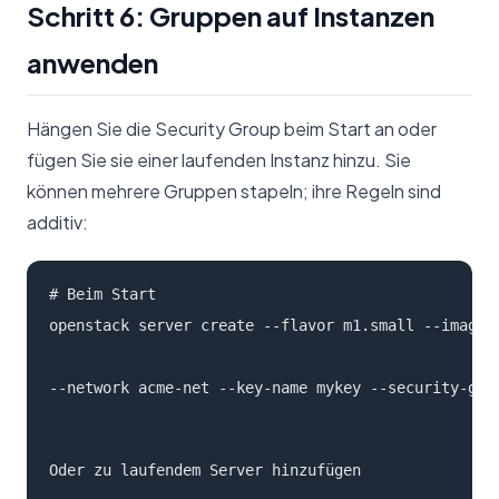
Schritt 6: Gruppen auf Instanzen
anwenden
Hängen Sie die Security Group beim Start an oder
fügen Sie sie einer laufenden Instanz hinzu. Sie
können mehrere Gruppen stapeln; ihre Regeln sind
additiv:
# Beim Start

openstack server create --flavor m1.small --image 
--network acme-net --key-name mykey --security-gro
Oder zu laufendem Server hinzufügen