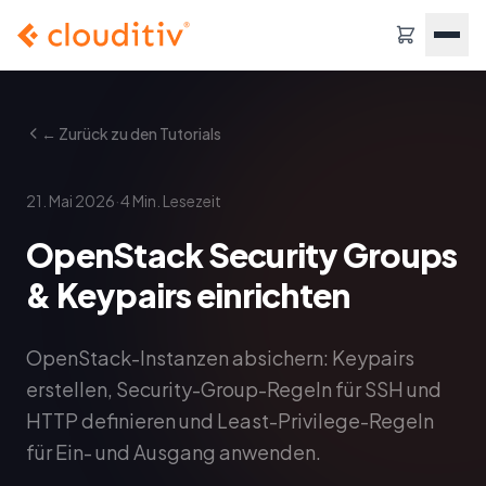
← Zurück zu den Tutorials
·
21. Mai 2026
4
Min. Lesezeit
OpenStack Security Groups
& Keypairs einrichten
OpenStack-Instanzen absichern: Keypairs
erstellen, Security-Group-Regeln für SSH und
HTTP definieren und Least-Privilege-Regeln
für Ein- und Ausgang anwenden.