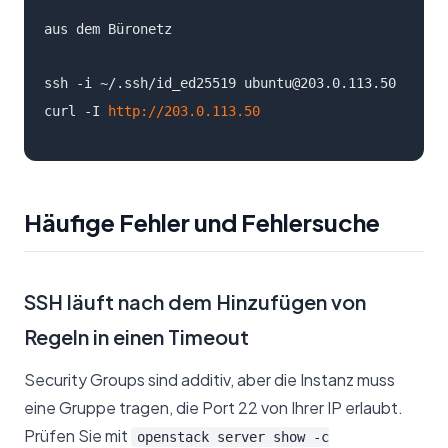
aus dem Büronetz
ssh -i ~/.ssh/id_ed25519 ubuntu@203.0.113.50

curl -I 
http://203.0.113.50
Häufige Fehler und Fehlersuche
SSH läuft nach dem Hinzufügen von
Regeln in einen Timeout
Security Groups sind additiv, aber die Instanz muss
eine Gruppe tragen, die Port 22 von Ihrer IP erlaubt.
Prüfen Sie mit
openstack server show -c