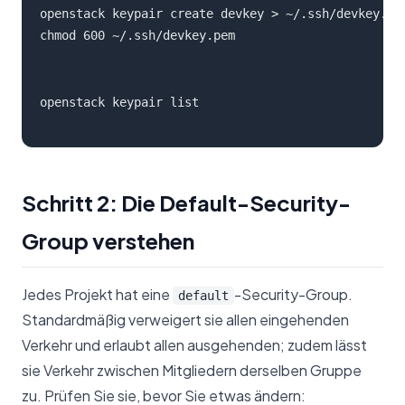
openstack keypair create devkey > ~/.ssh/devkey.pem
chmod 600 ~/.ssh/devkey.pem
openstack keypair list
Schritt 2: Die Default-Security-
Group verstehen
Jedes Projekt hat eine
-Security-Group.
default
Standardmäßig verweigert sie allen eingehenden
Verkehr und erlaubt allen ausgehenden; zudem lässt
sie Verkehr zwischen Mitgliedern derselben Gruppe
zu. Prüfen Sie sie, bevor Sie etwas ändern: