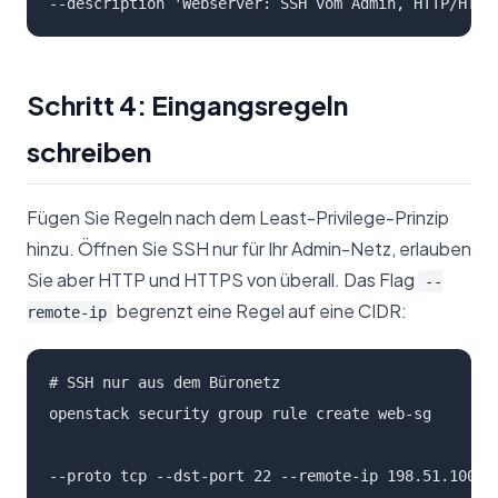
--description 'Webserver: SSH vom Admin, HTTP/HTTP
Schritt 4: Eingangsregeln
schreiben
Fügen Sie Regeln nach dem Least-Privilege-Prinzip
hinzu. Öffnen Sie SSH nur für Ihr Admin-Netz, erlauben
Sie aber HTTP und HTTPS von überall. Das Flag
--
begrenzt eine Regel auf eine CIDR:
remote-ip
# SSH nur aus dem Büronetz

openstack security group rule create web-sg 
--proto tcp --dst-port 22 --remote-ip 198.51.100.0