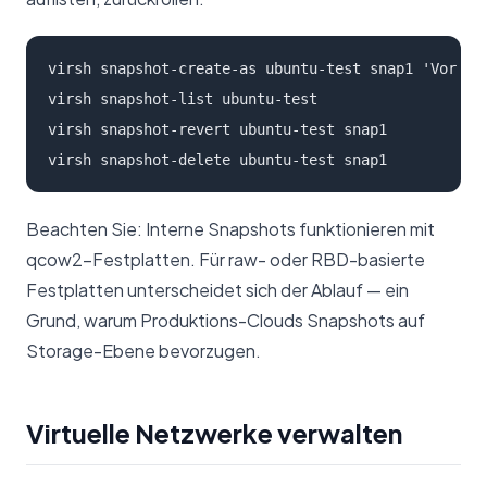
virsh snapshot-create-as ubuntu-test snap1 'Vor Ker
virsh snapshot-list ubuntu-test

virsh snapshot-revert ubuntu-test snap1

virsh snapshot-delete ubuntu-test snap1
Beachten Sie: Interne Snapshots funktionieren mit
qcow2-Festplatten. Für raw- oder RBD-basierte
Festplatten unterscheidet sich der Ablauf — ein
Grund, warum Produktions-Clouds Snapshots auf
Storage-Ebene bevorzugen.
Virtuelle Netzwerke verwalten