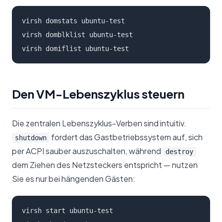
virsh domstats ubuntu-test

virsh domblklist ubuntu-test

virsh domiflist ubuntu-test
Den VM-Lebenszyklus steuern
Die zentralen Lebenszyklus-Verben sind intuitiv.
fordert das Gastbetriebssystem auf, sich
shutdown
per ACPI sauber auszuschalten, während
destroy
dem Ziehen des Netzsteckers entspricht — nutzen
Sie es nur bei hängenden Gästen:
virsh start ubuntu-test
