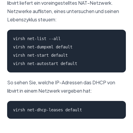
libvirt liefert ein voreingestelltes NAT-Netzwerk.
Netzwerke auflisten, eines untersuchen und seinen
Lebenszyklus steuern:
virsh net-list --all

virsh net-dumpxml default

virsh net-start default

virsh net-autostart default
So sehen Sie, welche IP-Adressen das DHCP von
libvirt in einem Netzwerk vergeben hat:
virsh net-dhcp-leases default