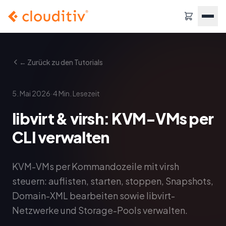
← Zurück zu den Tutorials
·
5. Mai 2026
4
Min. Lesezeit
libvirt & virsh: KVM-VMs per
CLI verwalten
KVM-VMs per Kommandozeile mit virsh
steuern: auflisten, starten, stoppen, Snapshots,
Domain-XML bearbeiten sowie libvirt-
Netzwerke und Storage-Pools verwalten.