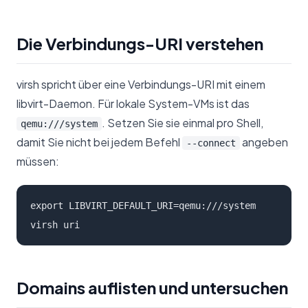
Die Verbindungs-URI verstehen
virsh spricht über eine Verbindungs-URI mit einem
libvirt-Daemon. Für lokale System-VMs ist das
. Setzen Sie sie einmal pro Shell,
qemu:///system
damit Sie nicht bei jedem Befehl
angeben
--connect
müssen:
export LIBVIRT_DEFAULT_URI=qemu:///system

virsh uri
Domains auflisten und untersuchen